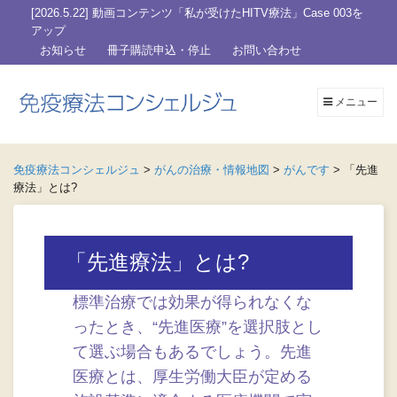
[2026.5.22] 動画コンテンツ「私が受けたHITV療法」Case 003を
アップ
お知らせ
冊子購読申込・停止
お問い合わせ
メニュー
免疫療法コンシェルジュ
>
がんの治療・情報地図
>
がんです
>
「先進
療法」とは?
「先進療法」とは?
標準治療では効果が得られなくな
ったとき、“先進医療”を選択肢とし
て選ぶ場合もあるでしょう。先進
医療とは、厚生労働大臣が定める