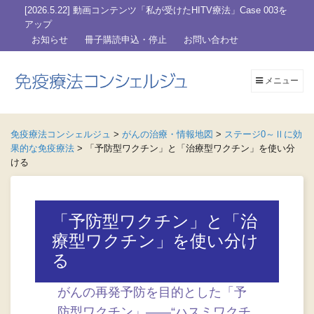
[2026.5.22] 動画コンテンツ「私が受けたHITV療法」Case 003を
アップ
お知らせ
冊子購読申込・停止
お問い合わせ
メニュー
免疫療法コンシェルジュ
>
がんの治療・情報地図
>
ステージ0～Ⅱに効
果的な免疫療法
>
「予防型ワクチン」と「治療型ワクチン」を使い分
ける
「予防型ワクチン」と「治
療型ワクチン」を使い分け
る
がんの再発予防を目的とした「予
防型ワクチン」――“ハスミワクチ