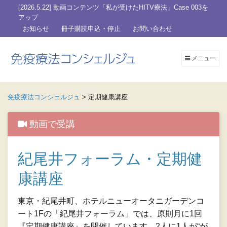
[2026.5.22] 動画コンテンツ「私が受けたHITV療法」Case 003を
アップ
お知らせ
冊子購読申込・停止
お問い合わせ
メニュー
免疫療法コンシェルジュ
>
定期健康講座
動画で受講
紀尾井フォーラム・定期健
康講座
東京・紀尾井町、ホテルニューオータニガーデンコ
ート1Fの「紀尾井フォーラム」では、原則月に1回
『定期健康講座』を開催しています。2人に1人が“が