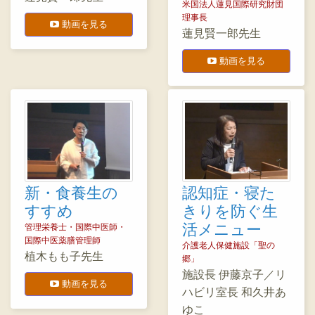
米国法人蓮見国際研究財団
理事長
動画を見る
蓮見賢一郎先生
動画を見る
新・食養生の
認知症・寝た
すすめ
きりを防ぐ生
活メニュー
管理栄養士・国際中医師・
国際中医薬膳管理師
介護老人保健施設「聖の
植木もも子先生
郷」
施設長 伊藤京子／リ
動画を見る
ハビリ室長 和久井あ
ゆこ