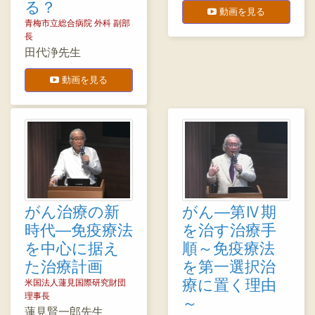
る？
動画を見る
青梅市立総合病院 外科 副部
長
田代浄先生
動画を見る
がん治療の新
がん―第Ⅳ期
時代―免疫療法
を治す治療手
を中心に据え
順～免疫療法
た治療計画
を第一選択治
療に置く理由
米国法人蓮見国際研究財団
理事長
～
蓮見賢一郎先生