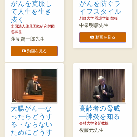
がんを克服し
がんを防ぐラ
て人生を生き
イフスタイル
抜く
創価大学 看護学部 教授
中泉明彦先生
米国法人蓮見国際研究財団
理事長
動画を見る
蓮見賢一郎先生
動画を見る
大腸がん―な
高齢者の脅威
ったらどうす
―肺炎を知る
る・ならない
杏林大学名誉教授
後藤元先生
ためにどうす