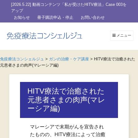
[2026.5.22] 動画コンテンツ「私が受けたHITV療法」Case 003を
アップ
お知らせ
冊子購読申込・停止
お問い合わせ
メニュー
免疫療法コンシェルジュ
>
ガンの治療・ケア講座
>
HITV療法で治癒された
元患者さまの肉声(マレーシア編)
HITV療法で治癒された
元患者さまの肉声(マレ
ーシア編)
マレーシアで末期がんを宣告され
たものの、HITV療法によって治癒