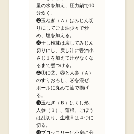
量の水を加え、圧力鍋で10
分炊く。
❷玉ねぎ（Ａ）はみじん切
りにしてごま油少々で炒
め、塩を加える。
❸干し椎茸は戻してみじん
切りにし、戻し汁に醤油小
さじ１を加えて汁がなくな
るまで煮つける。
❹①に②、③と人参（Ａ）
のすりおろし、Ⓐを混ぜ、
ボールに丸めて油で揚げ
る。
❺玉ねぎ（Ｂ）はくし形、
人参（Ｂ）、蓮根、ごぼう
は乱切り、生椎茸は４つに
切る。
❻ブロッコリーは小房に分