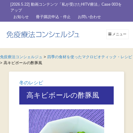
[2026.5.22] 動画コンテンツ「私が受けたHITV療法」Case 003を
アップ
お知らせ
冊子購読申込・停止
お問い合わせ
メニュー
免疫療法コンシェルジュ
>
四季の食材を使ったマクロビオティック・レシピ
>
高キビボールの酢豚風
冬のレシピ
高キビボールの酢豚風