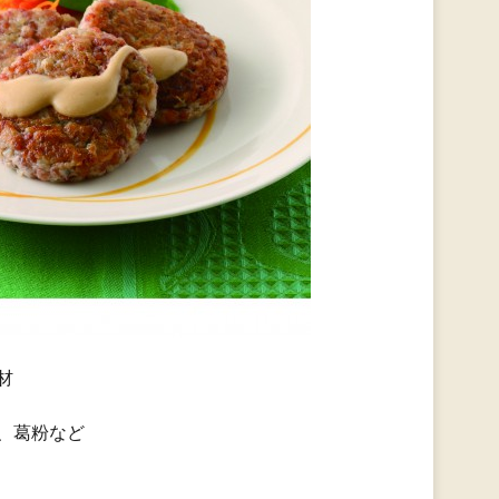
材
、葛粉など