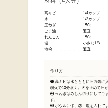
材料（4人分）
高キビ…………………1/4カップ
水………………………1/2カップ
玉ねぎ…………………150g
ごま油…………………適宜
れんこん………………150g
塩………………………小さじ1/3
地粉……………………適宜
作り方
❶ 高キビは水とともに圧力鍋に
弱火で10分炊く。火を止めて圧
❷ 玉ねぎはみじん切りにしてご
す。
❸ ボウルに①、②、塩を入れて