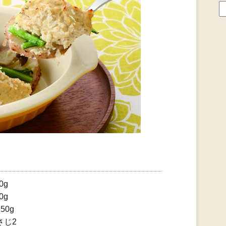
0g
0g
0g
さじ2