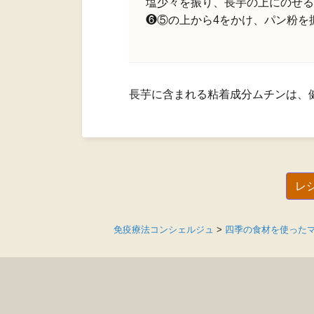
塩少々を振り、長芋の上にのせる
❻⑤の上から4をかけ、パン粉を振
長芋に含まれる粘着成分ムチンは、
レ
免疫療法コンシェルジュ
>
四季の食材を使った