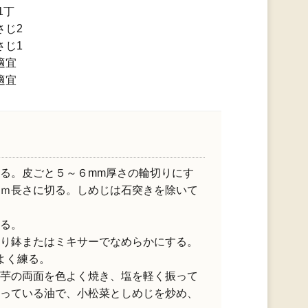
1丁
さじ2
さじ1
適宜
適宜
る。皮ごと５～６mm厚さの輪切りにす
ｍ長さに切る。しめじは石突きを除いて
る。
り鉢またはミキサーでなめらかにする。
よく練る。
芋の両面を色よく焼き、塩を軽く振って
っている油で、小松菜としめじを炒め、