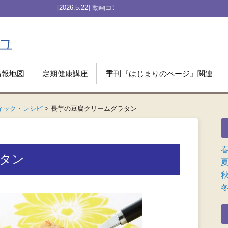
私が受けたHITV療法」Case 003をアップ
情報地図
定期健康講座
季刊『はじまりのページ』関連
ィック・レシピ
>
長芋の豆腐クリームグラタン
タン