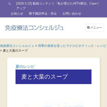
[2026.5.22] 動画コンテンツ「私が受けたHITV療法」Case 003を
アップ
お知らせ
冊子購読申込・停止
お問い合わせ
メニュー
免疫療法コンシェルジュ
>
四季の食材を使ったマクロビオティック・レシピ
>
麦と大葉のスープ
夏のレシピ
麦と大葉のスープ