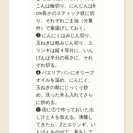
こんは輪切り、にんじんは6
cm長さのスティック状に切
り、それぞれごま油（分量
外）で素揚げしておく。
❸ にんにくはみじん切り、
玉ねぎは粗みじん切り、エ
リンギは縦４等分に、いん
げんは半分の長さに、それ
ぞれ切る。
❹ パエリアパンにオリーブ
オイルを温め、にんにく、
玉ねぎの順にじっくり炒
め、洗った米も入れてさら
に炒める。
❺ ④に①で作っておいた出
し汁とＡを加える。沸騰し
てきたら、2とエリンギ、い
んげんをのせて、蓋をして