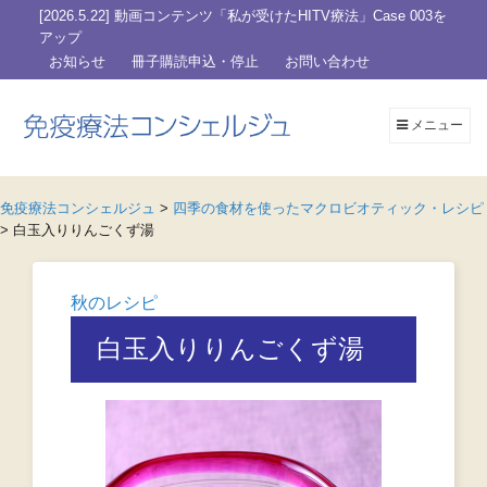
[2026.5.22] 動画コンテンツ「私が受けたHITV療法」Case 003を
アップ
お知らせ
冊子購読申込・停止
お問い合わせ
メニュー
免疫療法コンシェルジュ
>
四季の食材を使ったマクロビオティック・レシピ
>
白玉入りりんごくず湯
秋のレシピ
白玉入りりんごくず湯