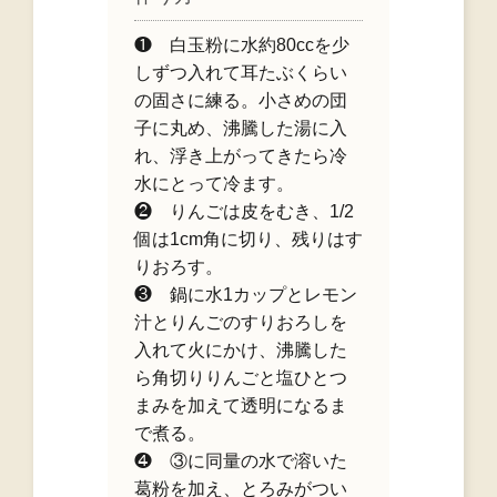
❶ 白玉粉に水約80ccを少
しずつ入れて耳たぶくらい
の固さに練る。小さめの団
子に丸め、沸騰した湯に入
れ、浮き上がってきたら冷
水にとって冷ます。
❷ りんごは皮をむき、1/2
個は1cm角に切り、残りはす
りおろす。
❸ 鍋に水1カップとレモン
汁とりんごのすりおろしを
入れて火にかけ、沸騰した
ら角切りりんごと塩ひとつ
まみを加えて透明になるま
で煮る。
❹ ③に同量の水で溶いた
葛粉を加え、とろみがつい