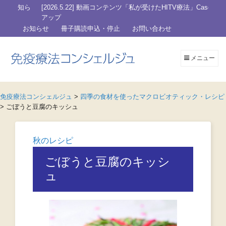
知ら
[2026.5.22] 動画コンテンツ「私が受けたHITV療法」Case 003を
アップ
お知らせ
冊子購読申込・停止
お問い合わせ
メニュー
免疫療法コンシェルジュ
>
四季の食材を使ったマクロビオティック・レシピ
>
ごぼうと豆腐のキッシュ
秋のレシピ
ごぼうと豆腐のキッシ
ュ