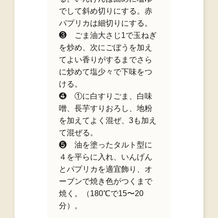
でして斜め切りにする。赤
パプリカは細切りにする。
❸ ごま油大さじ1で玉ねぎ
を炒め、次にごぼうを加え
てよい香りがするまでさら
に炒めて塩少々で下味をつ
ける。
❹ ①に白すりごま、白味
噌、長芋すりおろし、地粉
を加えてよく混ぜ、3も加え
て混ぜる。
❺ 油を塗ったタルト型に
４を平らに入れ、いんげん
とパプリカを適宜飾り、オ
ーブンで焼き色がつくまで
焼く。（180℃で15〜20
分）。