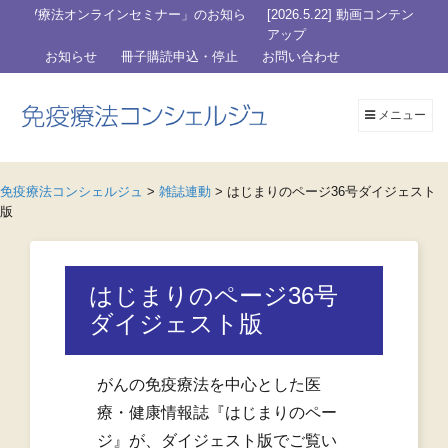
」のお知ら
[2026.5.22] 動画コンテンツ「私が受けたHITV療法」Case 003を
アップ
お知らせ
冊子購読申込・停止
お問い合わせ
メニュー
免疫療法コンシェルジュ
>
雑誌連動
>
はじまりのページ36号ダイジェスト
版
はじまりのページ36号
ダイジェスト版
がんの免疫療法を中心とした医
療・健康情報誌『はじまりのペー
ジ』が、ダイジェスト版でご覧い